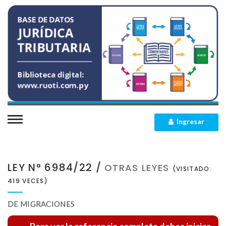
INICIO
QUIENES SOMOS
Ingresar
SECCIONES
LEY N° 6984/22 /
OTRAS LEYES
Leyes Impositivas
(VISITADO:
MEMBRESIAS
419 VECES)
Leyes Concordadas
CONTACTO
DE MIGRACIONES
Decretos