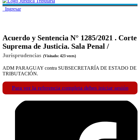
Ingresar
Acuerdo y Sentencia N° 1285/2021 . Corte
Suprema de Justicia. Sala Penal /
Jurisprudencias
Inicio
(Visitado: 423 veces)
ADM PARAGUAY contra SUBSECRETARÍA DE ESTADO DE
TRIBUTACIÓN.
Quienes Somos
Para ver la referencia completa debes iniciar sesión
Secciones
Leyes Impositivas
Leyes Concordadas
Membresias
Decretos
Resoluciones
Jurisprudencias