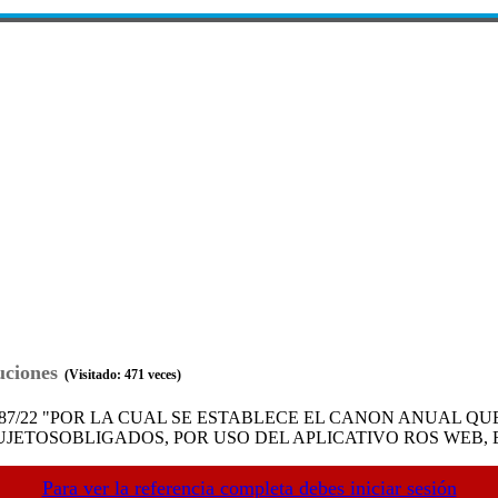
uciones
(Visitado: 471 veces)
 87/22 "POR LA CUAL SE ESTABLECE EL CANON ANUAL Q
UJETOSOBLIGADOS, POR USO DEL APLICATIVO ROS WEB, EN
Para ver la referencia completa debes iniciar sesión