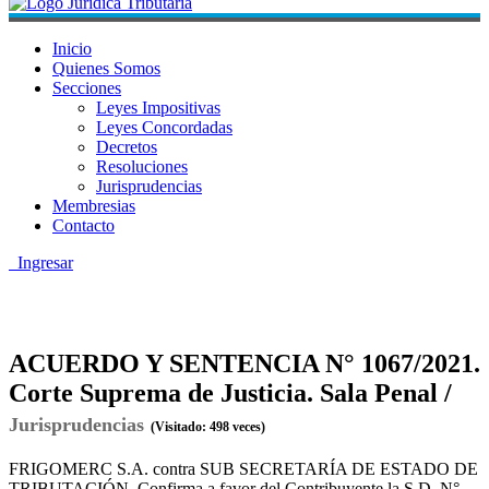
Inicio
Quienes Somos
Secciones
Leyes Impositivas
Leyes Concordadas
Decretos
Resoluciones
Jurisprudencias
Membresias
Contacto
Ingresar
ACUERDO Y SENTENCIA N° 1067/2021.
Corte Suprema de Justicia. Sala Penal /
Jurisprudencias
(Visitado: 498 veces)
FRIGOMERC S.A. contra SUB SECRETARÍA DE ESTADO DE
TRIBUTACIÓN. Confirma a favor del Contribuyente la S.D. N°