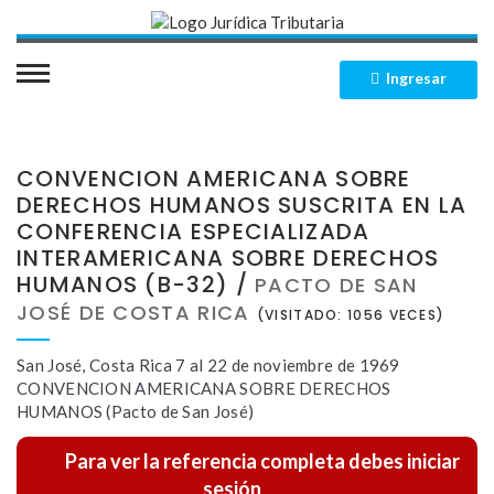
Ingresar
CONVENCION AMERICANA SOBRE
INICIO
DERECHOS HUMANOS SUSCRITA EN LA
CONFERENCIA ESPECIALIZADA
QUIENES SOMOS
INTERAMERICANA SOBRE DERECHOS
HUMANOS (B-32) /
PACTO DE SAN
JOSÉ DE COSTA RICA
SECCIONES
(VISITADO: 1056 VECES)
San José, Costa Rica 7 al 22 de noviembre de 1969
Leyes Impositivas
MEMBRESIAS
CONVENCION AMERICANA SOBRE DERECHOS
HUMANOS (Pacto de San José)
Leyes Concordadas
CONTACTO
Para ver la referencia completa debes iniciar
sesión
Decretos