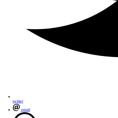
twitter
email