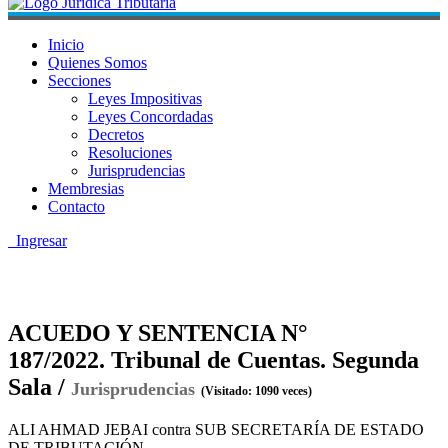
Inicio
Quienes Somos
Secciones
Leyes Impositivas
Leyes Concordadas
Decretos
Resoluciones
Jurisprudencias
Membresias
Contacto
Ingresar
ACUEDO Y SENTENCIA N°
187/2022. Tribunal de Cuentas. Segunda
Sala /
Jurisprudencias
(Visitado: 1090 veces)
ALI AHMAD JEBAI contra SUB SECRETARÍA DE ESTADO
DE TRIBUTACIÓN.