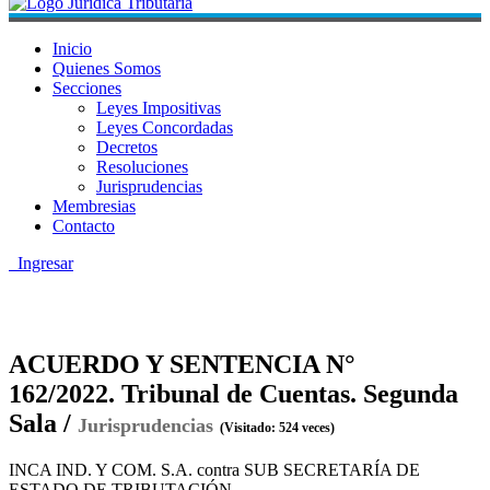
Inicio
Quienes Somos
Secciones
Leyes Impositivas
Leyes Concordadas
Decretos
Resoluciones
Jurisprudencias
Membresias
Contacto
Ingresar
ACUERDO Y SENTENCIA N°
162/2022. Tribunal de Cuentas. Segunda
Sala /
Jurisprudencias
(Visitado: 524 veces)
INCA IND. Y COM. S.A. contra SUB SECRETARÍA DE
ESTADO DE TRIBUTACIÓN.