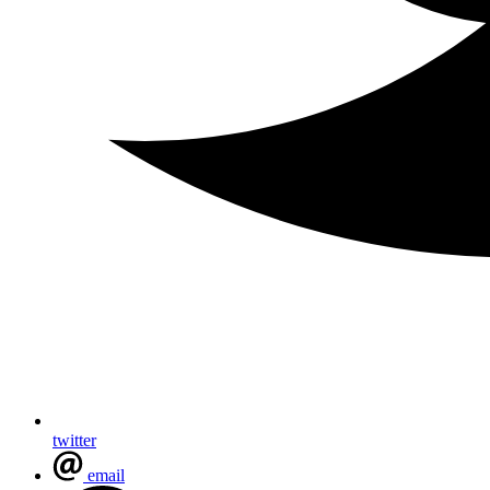
twitter
email