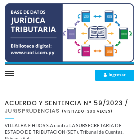
INICIO
QUIENES SOMOS
Ingresar
SECCIONES
ACUERDO Y SENTENCIA N° 59/2023 /
Leyes Impositivas
MEMBRESIAS
JURISPRUDENCIAS
(VISITADO: 399 VECES)
Leyes Concordadas
CONTACTO
VILLALBA E HIJOS S.A contra LA SUBSECRETARIA DE
ESTADO DE TRIBUTACION (SET). Tribunal de Cuentas.
Decretos
Primera Sala.