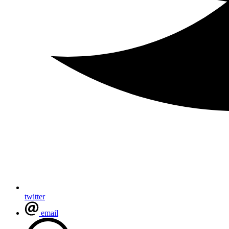
twitter
email