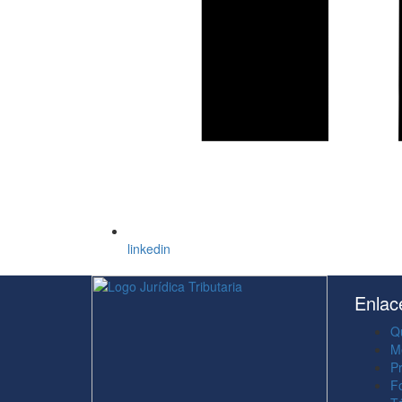
linkedin
Enlac
Q
M
P
F