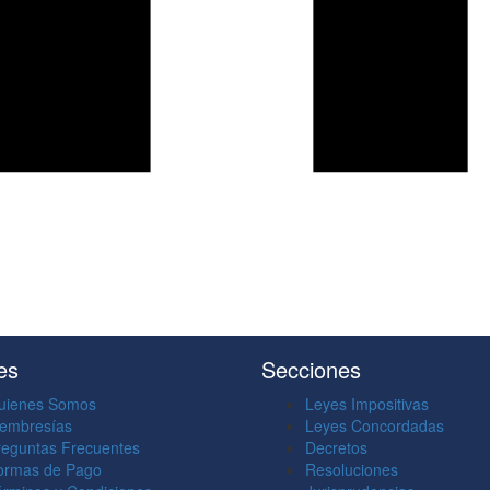
es
Secciones
uienes Somos
Leyes Impositivas
embresías
Leyes Concordadas
reguntas Frecuentes
Decretos
ormas de Pago
Resoluciones