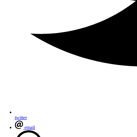
twitter
email