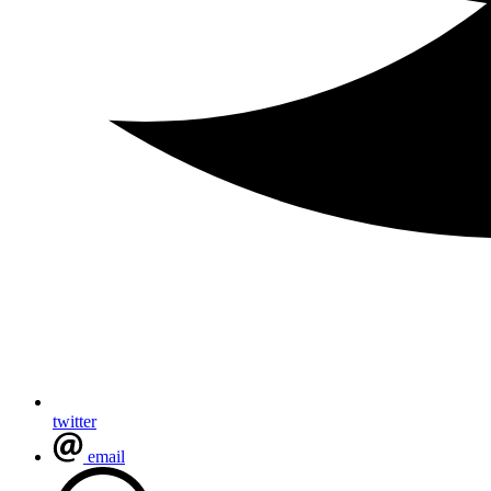
twitter
email