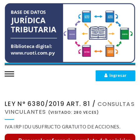
INICIO
QUIENES SOMOS
Ingresar
SECCIONES
LEY N° 6380/2019 ART. 81 /
CONSULTAS
Leyes Impositivas
MEMBRESIAS
VINCULANTES
(VISITADO: 280 VECES)
Leyes Concordadas
CONTACTO
IVA IRP IDU USUFRUCTO GRATUITO DE ACCIONES.
Decretos