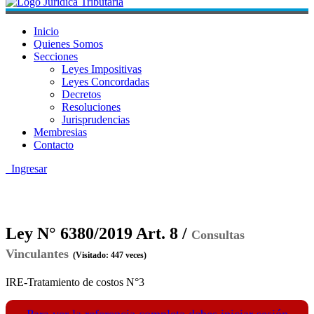
Inicio
Quienes Somos
Secciones
Leyes Impositivas
Leyes Concordadas
Decretos
Resoluciones
Jurisprudencias
Membresias
Contacto
Ingresar
Ley N° 6380/2019 Art. 8 /
Consultas
Vinculantes
(Visitado: 447 veces)
IRE-Tratamiento de costos N°3
Para ver la referencia completa debes iniciar sesión