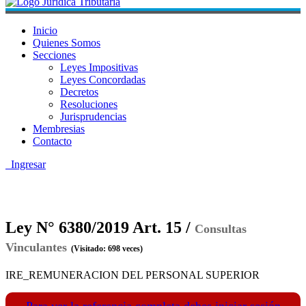
Inicio
Quienes Somos
Secciones
Leyes Impositivas
Leyes Concordadas
Decretos
Resoluciones
Jurisprudencias
Membresias
Contacto
Ingresar
Ley N° 6380/2019 Art. 15 /
Consultas
Vinculantes
(Visitado: 698 veces)
IRE_REMUNERACION DEL PERSONAL SUPERIOR
Para ver la referencia completa debes iniciar sesión