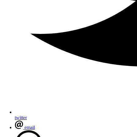
twitter
email