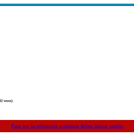
02 veces)
Para ver la referencia completa debes iniciar sesión