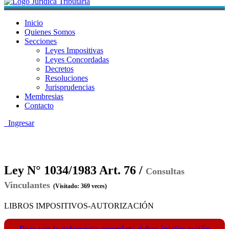
Inicio
Quienes Somos
Secciones
Leyes Impositivas
Leyes Concordadas
Decretos
Resoluciones
Jurisprudencias
Membresias
Contacto
Ingresar
Ley N° 1034/1983 Art. 76 /
Consultas
Vinculantes
(Visitado: 369 veces)
LIBROS IMPOSITIVOS-AUTORIZACIÓN
Para ver la referencia completa debes iniciar sesión