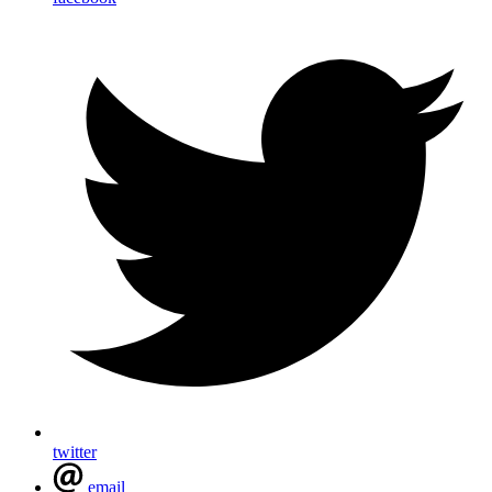
twitter
email