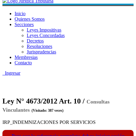
Inicio
Quienes Somos
Secciones
Leyes Impositivas
Leyes Concordadas
Decretos
Resoluciones
Jurisprudencias
Membresias
Contacto
Ingresar
Ley N° 4673/2012 Art. 10 /
Consultas
Vinculantes
(Visitado: 387 veces)
IRP_INDEMNIZACIONES POR SERVICIOS
Para ver la referencia completa debes iniciar sesión