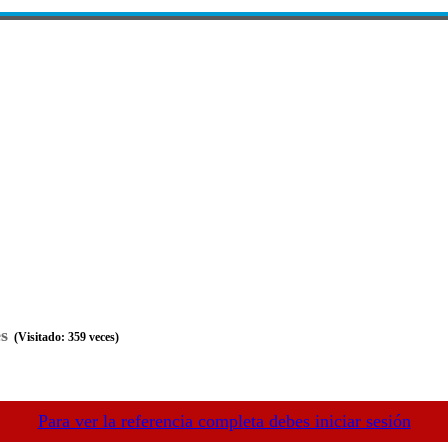
s
(Visitado: 359 veces)
Para ver la referencia completa debes iniciar sesión