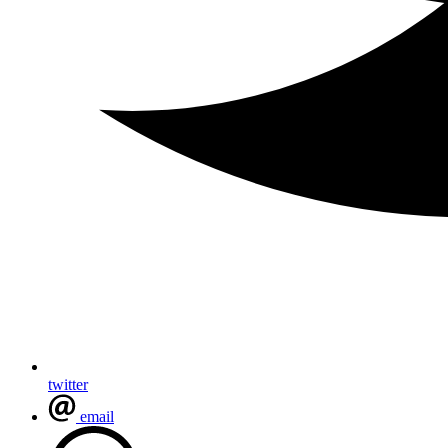
twitter
email