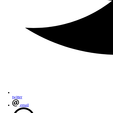
twitter
email