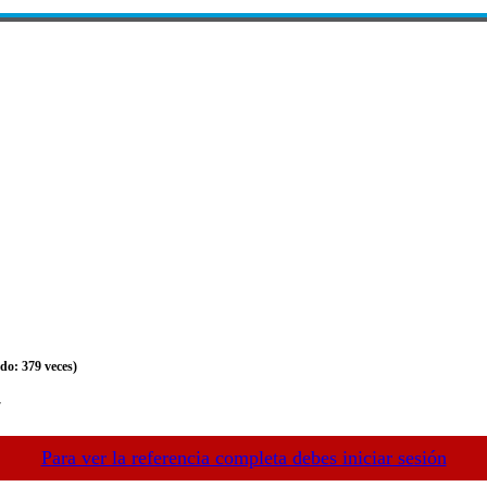
ado: 379 veces)
7
Para ver la referencia completa debes iniciar sesión