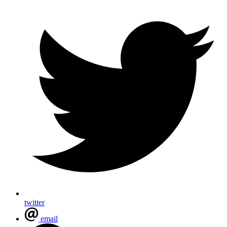
twitter
email