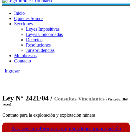
Inicio
Quienes Somos
Secciones
Leyes Impositivas
Leyes Concordadas
Decretos
Resoluciones
Jurisprudencias
Membresias
Contacto
Ingresar
Ley N° 2421/04 /
Consultas Vinculantes
(Visitado: 369
veces)
Contrato para la exploración y explotación minera
Para ver la referencia completa debes iniciar sesión